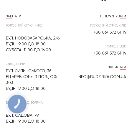
ЗАВІТАТИ
ТЕЛЕФОНУВАТИ
ГОЛОВНИЙ ОФІС, КИЇВ
ГОЛОВНИЙ ОФІС, КИЇВ
+38 067 372 81 14
ВУЛ. НОВОЗАБАРСЬКА, 2/6
БУДНІ: 9:00 ДО 18:00
ОФІС, ЛЬВІВ
СУБОТА: 11:00 ДО 16:00
+38 067 372 81 14
ОФІС, ЛЬВІВ
НАПИСАТИ
ВУЛ. ЛИПИНСЬКОГО, 36
БЦ «РУБІКОН», 3 ПОВ., ОФ.
INFO@BUDZIRKA.COM.UA
303
БУДНІ: 9:00 ДО 18:00
ВИРОБНИЦТВО, БОЯРКА
КНОПКА
ЗВ'ЯЗКУ
ВУЛ. САДОВА, 79
БУДНІ: 9:00 ДО 18:00