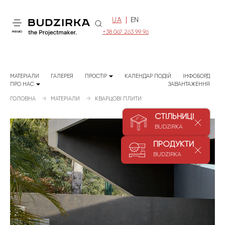
UA
EN
+38 067 263 99 96
меню
МАТЕРІАЛИ
ГАЛЕРЕЯ
ПРОСТІР
КАЛЕНДАР ПОДІЙ
ІНФОБОРД
ПРО НАС
ЗАВАНТАЖЕННЯ
ГОЛОВНА
МАТЕРІАЛИ
КВАРЦОВІ ПЛИТИ
СТІЛЬНИЦІ
BUDZIRKA
ПРОДУКТИ
BUDZIRKA