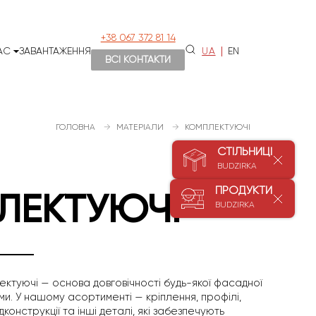
+38 067 372 81 14
АС
ЗАВАНТАЖЕННЯ
UA
EN
ВСІ КОНТАКТИ
ГОЛОВНА
МАТЕРІАЛИ
КОМПЛЕКТУЮЧІ
СТІЛЬНИЦІ
BUDZIRKA
ПРОДУКТИ
ЛЕКТУЮЧІ
BUDZIRKA
плектуючі — основа довговічності будь-якої фасадної
ми. У нашому асортименті — кріплення, профілі,
конструкції та інші деталі, які забезпечують