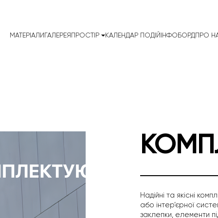
МАТЕРІАЛИ
ГАЛЕРЕЯ
ПРОСТІР
КАЛЕНДАР ПОДІЙ
ІНФОБОРД
ПРО Н
КОМП
Надійні та якісні ком
або інтер’єрної систе
заклепки, елементи під