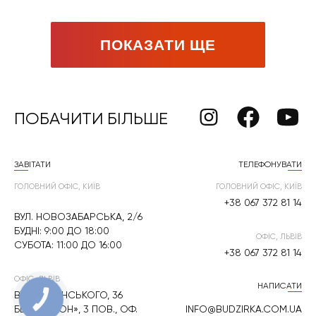
ПОКАЗАТИ ЩЕ
ПОБАЧИТИ БІЛЬШЕ
ЗАВІТАТИ
ТЕЛЕФОНУВАТИ
ГОЛОВНИЙ ОФІС, КИЇВ
ГОЛОВНИЙ ОФІС, КИЇВ
+38 067 372 81 14
ВУЛ. НОВОЗАБАРСЬКА, 2/6
БУДНІ: 9:00 ДО 18:00
ОФІС, ЛЬВІВ
СУБОТА: 11:00 ДО 16:00
+38 067 372 81 14
ОФІС, ЛЬВІВ
НАПИСАТИ
ВУЛ. ЛИПИНСЬКОГО, 36
КНОПКА
ЗВ'ЯЗКУ
БЦ «РУБІКОН», 3 ПОВ., ОФ.
INFO@BUDZIRKA.COM.UA