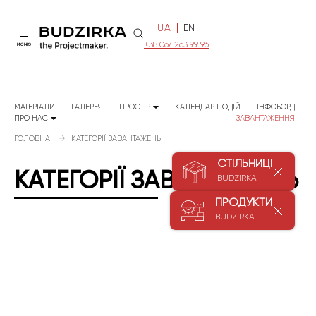
UA
EN
+38 067 263 99 96
меню
МАТЕРІАЛИ
ГАЛЕРЕЯ
ПРОСТІР
КАЛЕНДАР ПОДІЙ
ІНФОБОРД
ПРО НАС
ЗАВАНТАЖЕННЯ
ГОЛОВНА
КАТЕГОРІЇ ЗАВАНТАЖЕНЬ
СТІЛЬНИЦІ
КАТЕГОРІЇ ЗАВАНТАЖЕНЬ
BUDZIRKA
ПРОДУКТИ
BUDZIRKA